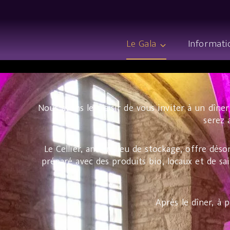
Le Gala
Informati
Nous avons le plaisir de vous inviter à un dîner
serez 
Le Cellier, ancien lieu de stockage, offre d
préparé avec des produits bio, locaux et de s
Après le dîner, à p