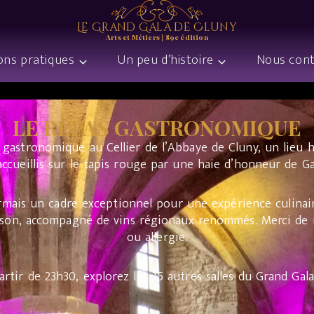
Le Grand Gala de Cluny
Arts et Métiers | 89e édition
ons pratiques
Un peu d’histoire
Nous cont
LE REPAS GASTRONOMIQUE
 gastronomique au Cellier de l’Abbaye de Cluny, un lieu hi
accueillis sur le tapis rouge par une haie d’honneur de Ga
ésormais un cadre exceptionnel pour une expérience culin
aison, accompagné de vins régionaux renommés. Merci de 
ou allergie.
artir de 23h30, explorez les 15 autres salles du Grand Gala