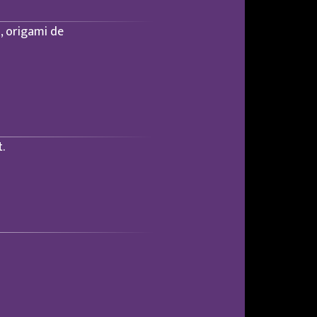
, origami de
.