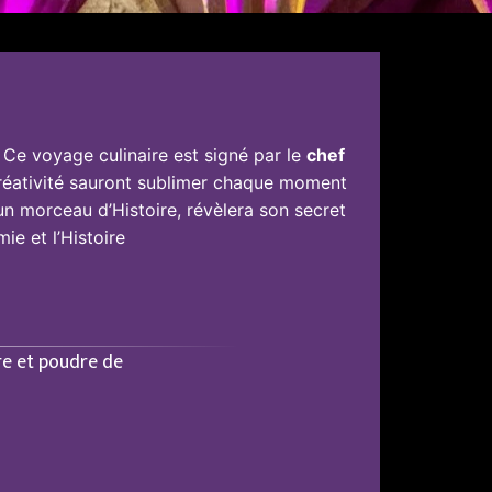
 Ce voyage culinaire est signé par le
chef
 créativité sauront sublimer chaque moment
un morceau d’Histoire, révèlera son secret
ie et l’Histoire
re et poudre de