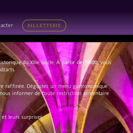
acter
BILLETTERIE
storique du XIIIe siècle.
À partir de 19h00
, vous
dzarts.
aire raffinée. Dégustez un menu gastronomique
nous informer de toute restriction alimentaire
 et leurs surprises.